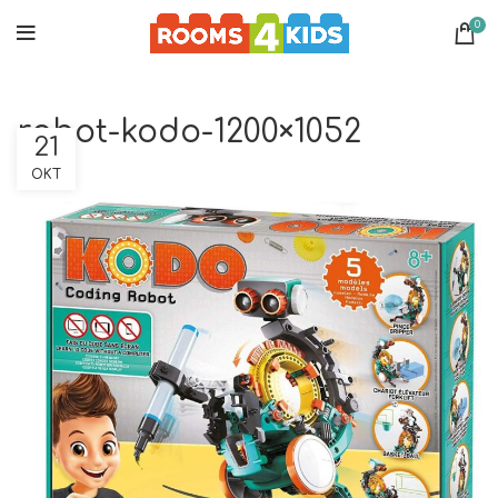
0
robot-kodo-1200×1052
21
ΟΚΤ