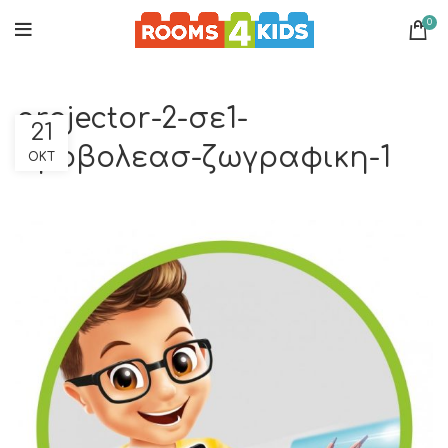
0
projector-2-σε1-
21
προβολεασ-ζωγραφικη-1
ΟΚΤ