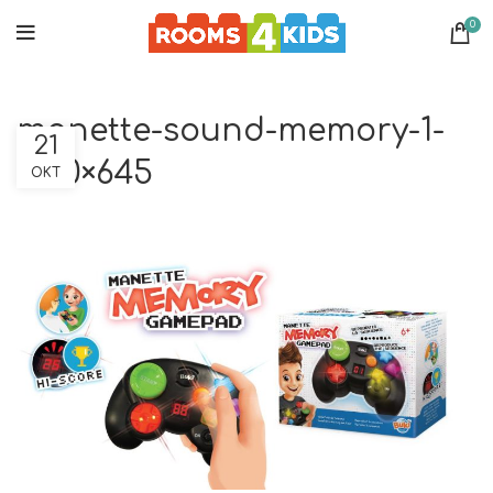
0
manette-sound-memory-1-
21
1200×645
ΟΚΤ