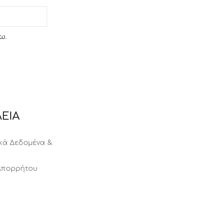
ω.
ΕΙΑ
ά Δεδομένα &
 Απορρήτου