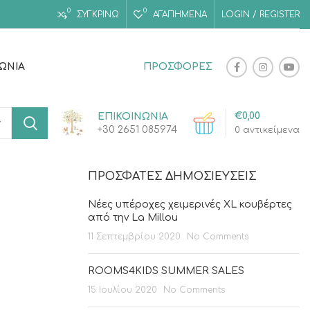
0
0
ΣΥΓΚΡΙΝΩ
ΑΓΑΠΗΜΈΝΑ
LOGIN / REGISTER
ΝΩΝΊΑ
ΠΡΟΣΦΟΡΕΣ
€
0,00
ΕΠΙΚΟΙΝΩΝΙΑ
+30 2651 085974
0
αντικείμενα
ΠΡΌΣΦΑΤΕΣ ΔΗΜΟΣΙΕΎΣΕΙΣ
Νέες υπέροχες χειμερινές XL κουβέρτες
από την La Millou
11 Σεπτεμβρίου 2020
No Comments
ROOMS4KIDS SUMMER SALES
15 Ιουλίου 2020
No Comments