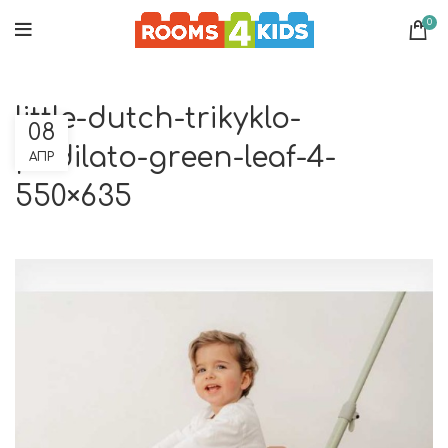
0
little-dutch-trikyklo-
08
podilato-green-leaf-4-
ΑΠΡ
550×635