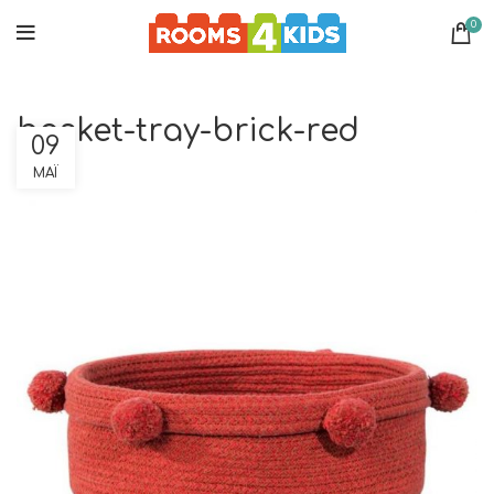
0
basket-tray-brick-red
09
ΜΆΙ