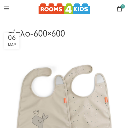
0
_τίτλο-600×600
06
ΜΑΡ