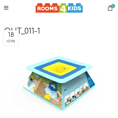
0
QUT_011-1
18
ΙΟΎΝ