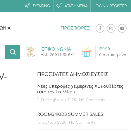
0
0
ΣΥΓΚΡΙΝΩ
ΑΓΑΠΗΜΈΝΑ
LOGIN / REGISTER
ΝΩΝΊΑ
ΠΡΟΣΦΟΡΕΣ
€
0,00
ΕΠΙΚΟΙΝΩΝΙΑ
+30 2651 085974
0
αντικείμενα
ΠΡΌΣΦΑΤΕΣ ΔΗΜΟΣΙΕΎΣΕΙΣ
V-
Νέες υπέροχες χειμερινές XL κουβέρτες
από την La Millou
11 Σεπτεμβρίου 2020
No Comments
ROOMS4KIDS SUMMER SALES
15 Ιουλίου 2020
No Comments