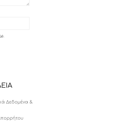
ω.
ΕΙΑ
ά Δεδομένα &
 Απορρήτου