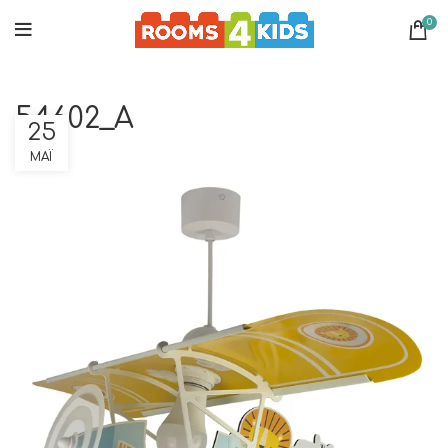
0
54602_A
25
ΜΆΙ