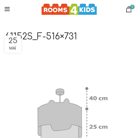
0
61152S_F-516×731
25
ΜΆΙ