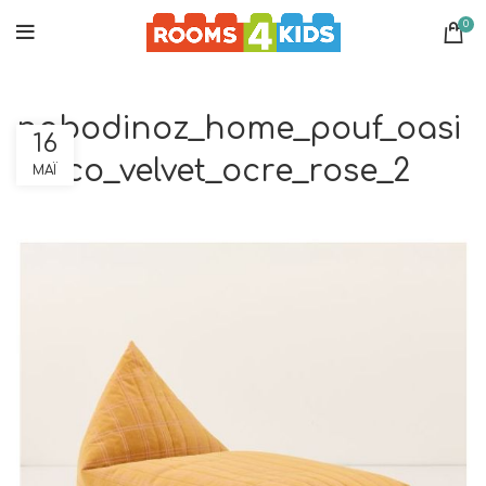
0
nobodinoz_home_pouf_oasi
16
s_eco_velvet_ocre_rose_2
ΜΆΙ