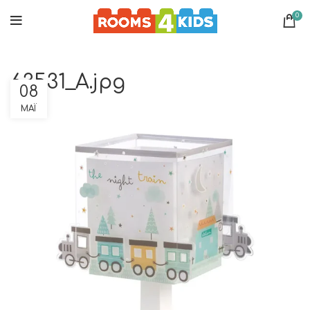
0
63531_A.jpg
08
ΜΆΙ