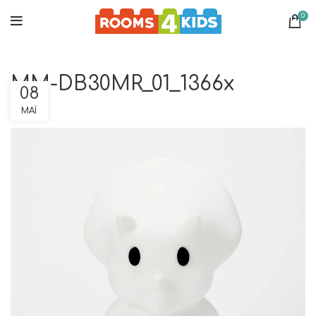
0
MM-DB30MR_01_1366x
08
ΜΆΙ