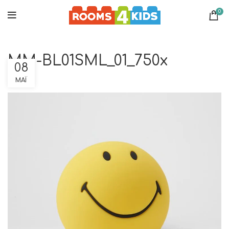
0
MM-BL01SML_01_750x
08
ΜΆΙ