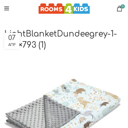
0
LightBlanketDundeegrey-1-
07
952×793 (1)
ΑΠΡ