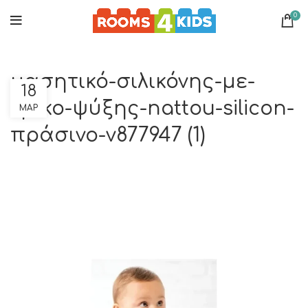
0
μασητικό-σιλικόνης-με-
18
κρίκο-ψύξης-nattou-silicon-
ΜΑΡ
πράσινο-ν877947 (1)