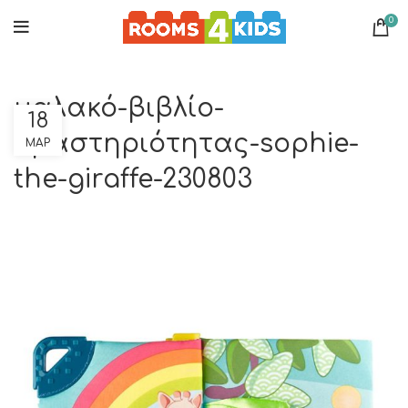
0
μαλακό-βιβλίο-
18
δραστηριότητας-sophie-
ΜΑΡ
the-giraffe-230803