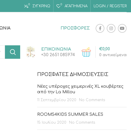
0
0
ΣΥΓΚΡΙΝΩ
ΑΓΑΠΗΜΈΝΑ
LOGIN / REGISTER
ΝΩΝΊΑ
ΠΡΟΣΦΟΡΕΣ
€
0,00
ΕΠΙΚΟΙΝΩΝΙΑ
+30 2651 085974
0
αντικείμενα
ΠΡΌΣΦΑΤΕΣ ΔΗΜΟΣΙΕΎΣΕΙΣ
Νέες υπέροχες χειμερινές XL κουβέρτες
από την La Millou
11 Σεπτεμβρίου 2020
No Comments
ROOMS4KIDS SUMMER SALES
15 Ιουλίου 2020
No Comments