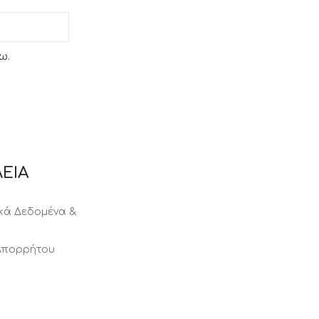
ω.
ΕΙΑ
ά Δεδομένα &
 Απορρήτου