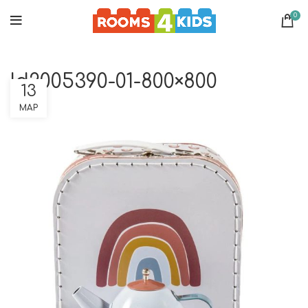
0
ld2005390-01-800×800
13
ΜΑΡ