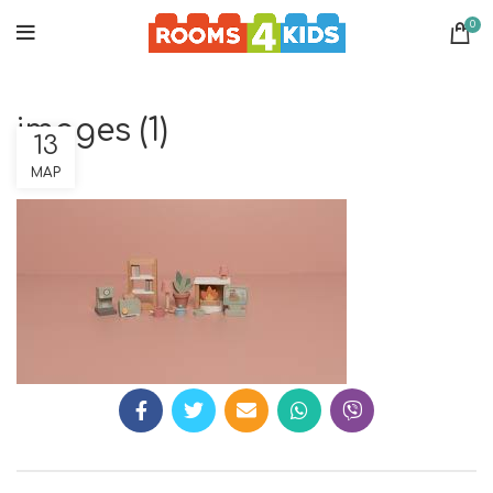
0
images (1)
13
ΜΑΡ