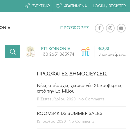
0
0
ΣΥΓΚΡΙΝΩ
ΑΓΑΠΗΜΈΝΑ
LOGIN / REGISTER
ΝΩΝΊΑ
ΠΡΟΣΦΟΡΕΣ
€
0,00
ΕΠΙΚΟΙΝΩΝΙΑ
+30 2651 085974
0
αντικείμενα
ΠΡΌΣΦΑΤΕΣ ΔΗΜΟΣΙΕΎΣΕΙΣ
Νέες υπέροχες χειμερινές XL κουβέρτες
από την La Millou
11 Σεπτεμβρίου 2020
No Comments
ROOMS4KIDS SUMMER SALES
15 Ιουλίου 2020
No Comments