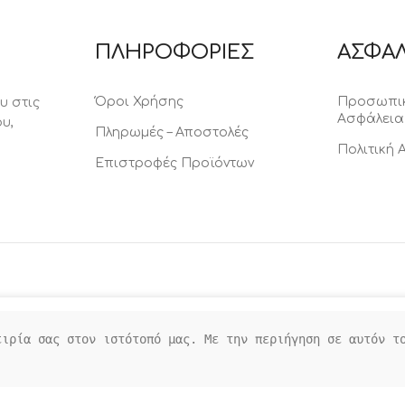
ΠΛΗΡΟΦΟΡΙΕΣ
ΑΣΦΑΛ
Όροι Χρήσης
Προσωπικ
υ στις
Ασφάλεια
υ,
Πληρωμές – Αποστολές
Πολιτική
Επιστροφές Προϊόντων
ιρία σας στον ιστότοπό μας. Με την περιήγηση σε αυτόν το
ROOMS4KIDS
2021-23 CREATED BY
WEBTARGET