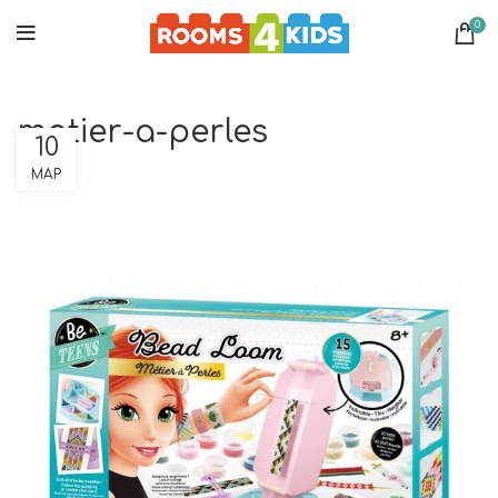
0
matier-a-perles
10
ΜΑΡ