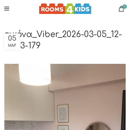
0
εικόνα_Viber_2026-03-05_12-
05
29-13-179
ΜΑΡ