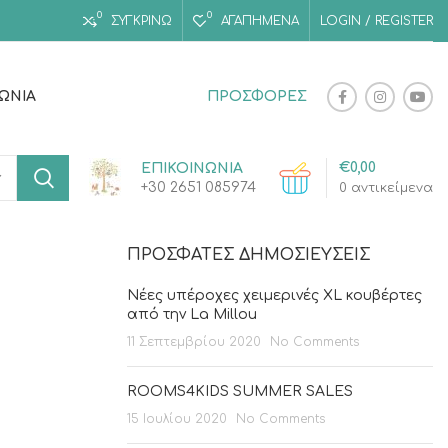
0
0
ΣΥΓΚΡΙΝΩ
ΑΓΑΠΗΜΈΝΑ
LOGIN / REGISTER
ΝΩΝΊΑ
ΠΡΟΣΦΟΡΕΣ
€
0,00
ΕΠΙΚΟΙΝΩΝΙΑ
+30 2651 085974
0
αντικείμενα
ΠΡΌΣΦΑΤΕΣ ΔΗΜΟΣΙΕΎΣΕΙΣ
Νέες υπέροχες χειμερινές XL κουβέρτες
από την La Millou
11 Σεπτεμβρίου 2020
No Comments
ROOMS4KIDS SUMMER SALES
15 Ιουλίου 2020
No Comments