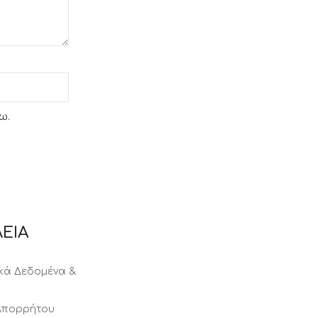
ω.
ΕΙΑ
ά Δεδομένα &
 Απορρήτου