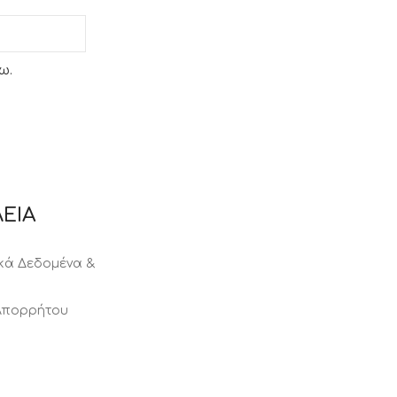
ω.
ΕΙΑ
ά Δεδομένα &
 Απορρήτου