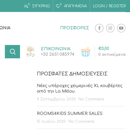
0
0
ΣΥΓΚΡΙΝΩ
ΑΓΑΠΗΜΈΝΑ
LOGIN / REGISTER
ΝΩΝΊΑ
ΠΡΟΣΦΟΡΕΣ
€
0,00
ΕΠΙΚΟΙΝΩΝΙΑ
+30 2651 085974
0
αντικείμενα
ΠΡΌΣΦΑΤΕΣ ΔΗΜΟΣΙΕΎΣΕΙΣ
Νέες υπέροχες χειμερινές XL κουβέρτες
από την La Millou
11 Σεπτεμβρίου 2020
No Comments
ROOMS4KIDS SUMMER SALES
15 Ιουλίου 2020
No Comments