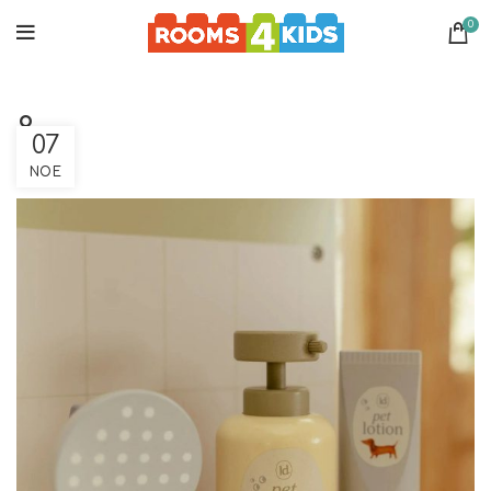
0
8
07
ΝΟΈ