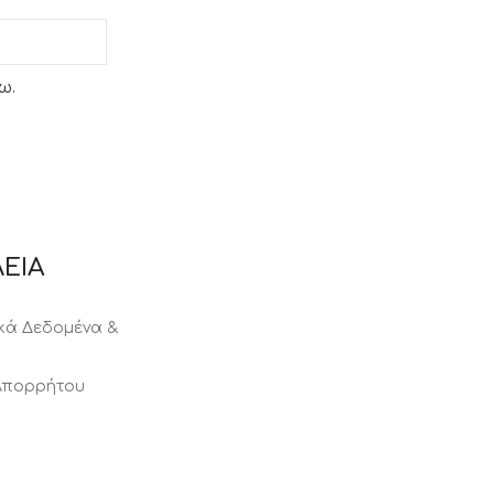
ω.
ΕΙΑ
ά Δεδομένα &
 Απορρήτου