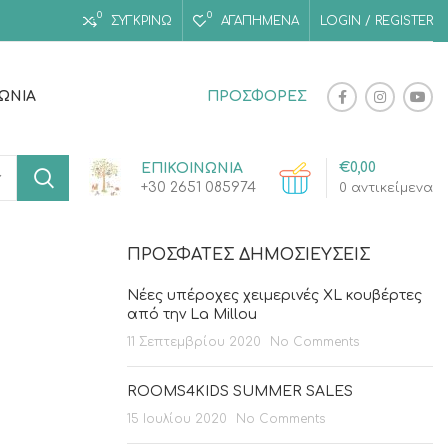
0
0
ΣΥΓΚΡΙΝΩ
ΑΓΑΠΗΜΈΝΑ
LOGIN / REGISTER
ΝΩΝΊΑ
ΠΡΟΣΦΟΡΕΣ
€
0,00
ΕΠΙΚΟΙΝΩΝΙΑ
+30 2651 085974
0
αντικείμενα
ΠΡΌΣΦΑΤΕΣ ΔΗΜΟΣΙΕΎΣΕΙΣ
Νέες υπέροχες χειμερινές XL κουβέρτες
από την La Millou
11 Σεπτεμβρίου 2020
No Comments
ROOMS4KIDS SUMMER SALES
15 Ιουλίου 2020
No Comments