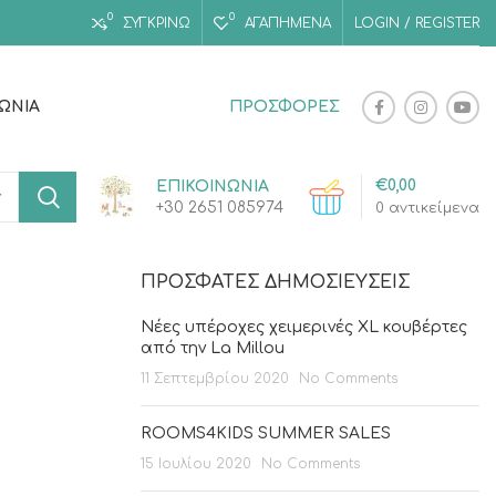
0
0
ΣΥΓΚΡΙΝΩ
ΑΓΑΠΗΜΈΝΑ
LOGIN / REGISTER
ΝΩΝΊΑ
ΠΡΟΣΦΟΡΕΣ
€
0,00
ΕΠΙΚΟΙΝΩΝΙΑ
+30 2651 085974
0
αντικείμενα
ΠΡΌΣΦΑΤΕΣ ΔΗΜΟΣΙΕΎΣΕΙΣ
Νέες υπέροχες χειμερινές XL κουβέρτες
από την La Millou
11 Σεπτεμβρίου 2020
No Comments
ROOMS4KIDS SUMMER SALES
15 Ιουλίου 2020
No Comments