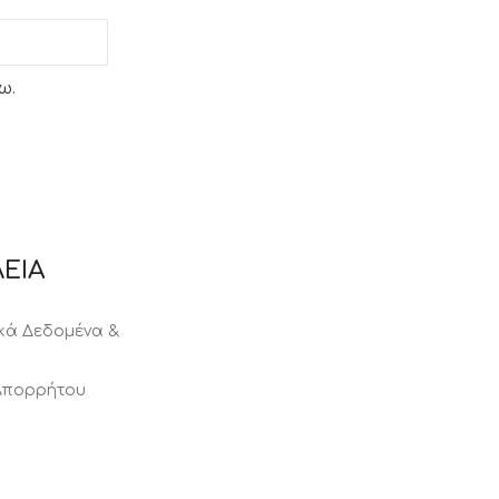
ω.
ΕΙΑ
ά Δεδομένα &
 Απορρήτου