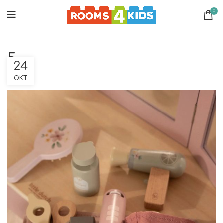
0
5
24
ΟΚΤ