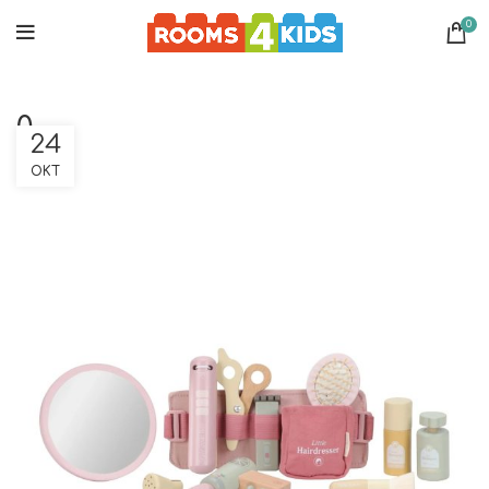
0
0
24
ΟΚΤ