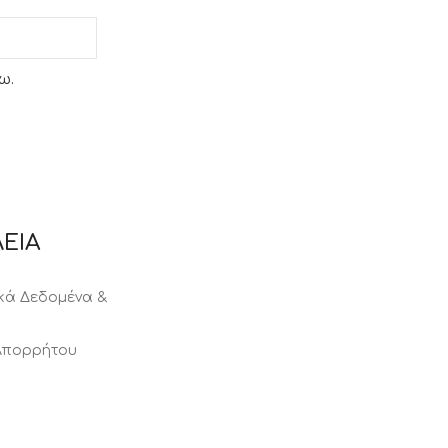
ω.
ΕΙΑ
ά Δεδομένα &
 Απορρήτου