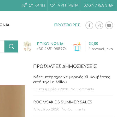
0
0
ΣΥΓΚΡΙΝΩ
ΑΓΑΠΗΜΈΝΑ
LOGIN / REGISTER
ΝΩΝΊΑ
ΠΡΟΣΦΟΡΕΣ
€
0,00
ΕΠΙΚΟΙΝΩΝΙΑ
+30 2651 085974
0
αντικείμενα
ΠΡΌΣΦΑΤΕΣ ΔΗΜΟΣΙΕΎΣΕΙΣ
Νέες υπέροχες χειμερινές XL κουβέρτες
από την La Millou
11 Σεπτεμβρίου 2020
No Comments
ROOMS4KIDS SUMMER SALES
15 Ιουλίου 2020
No Comments