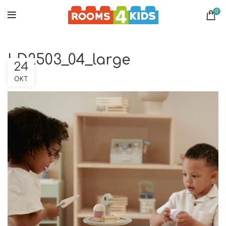
0
LD2503_04_large
24
ΟΚΤ