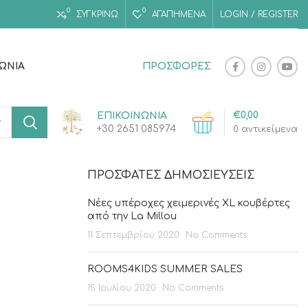
0
0
ΣΥΓΚΡΙΝΩ
ΑΓΑΠΗΜΈΝΑ
LOGIN / REGISTER
ΝΩΝΊΑ
ΠΡΟΣΦΟΡΕΣ
€
0,00
ΕΠΙΚΟΙΝΩΝΙΑ
+30 2651 085974
0
αντικείμενα
ΠΡΌΣΦΑΤΕΣ ΔΗΜΟΣΙΕΎΣΕΙΣ
Νέες υπέροχες χειμερινές XL κουβέρτες
από την La Millou
11 Σεπτεμβρίου 2020
No Comments
ROOMS4KIDS SUMMER SALES
15 Ιουλίου 2020
No Comments