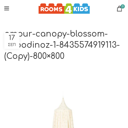
0
amour-canopy-blossom-
17
nobodinoz-1-8435574919113-
ΣΕΠ
(Copy)-800×800