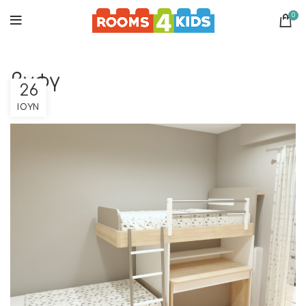
0
βγφγ
26
ΙΟΎΝ