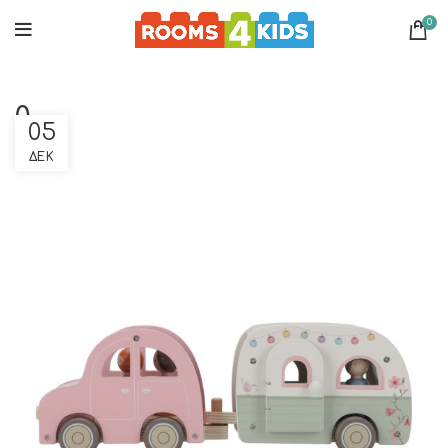
0
0
05
ΔΕΚ