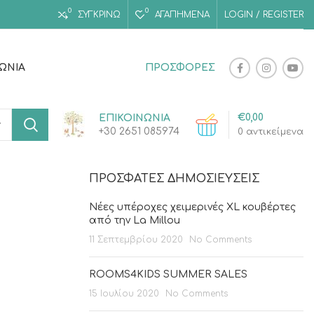
0
0
ΣΥΓΚΡΙΝΩ
ΑΓΑΠΗΜΈΝΑ
LOGIN / REGISTER
ΝΩΝΊΑ
ΠΡΟΣΦΟΡΕΣ
€
0,00
ΕΠΙΚΟΙΝΩΝΙΑ
+30 2651 085974
0
αντικείμενα
ΠΡΌΣΦΑΤΕΣ ΔΗΜΟΣΙΕΎΣΕΙΣ
Νέες υπέροχες χειμερινές XL κουβέρτες
από την La Millou
11 Σεπτεμβρίου 2020
No Comments
ROOMS4KIDS SUMMER SALES
15 Ιουλίου 2020
No Comments