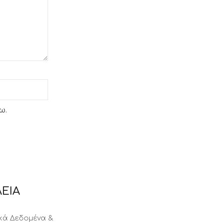
ω.
ΕΙΑ
ά Δεδομένα &