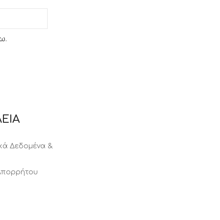
ω.
ΕΙΑ
ά Δεδομένα &
 Απορρήτου