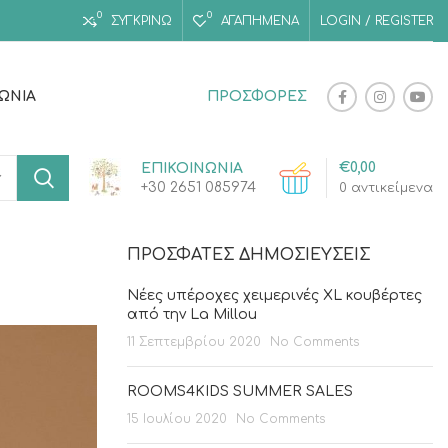
0
0
ΣΥΓΚΡΙΝΩ
ΑΓΑΠΗΜΈΝΑ
LOGIN / REGISTER
ΝΩΝΊΑ
ΠΡΟΣΦΟΡΕΣ
€
0,00
ΕΠΙΚΟΙΝΩΝΙΑ
+30 2651 085974
0
αντικείμενα
ΠΡΌΣΦΑΤΕΣ ΔΗΜΟΣΙΕΎΣΕΙΣ
Νέες υπέροχες χειμερινές XL κουβέρτες
από την La Millou
11 Σεπτεμβρίου 2020
No Comments
ROOMS4KIDS SUMMER SALES
15 Ιουλίου 2020
No Comments