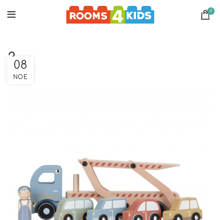
0
3
08
ΝΟΈ