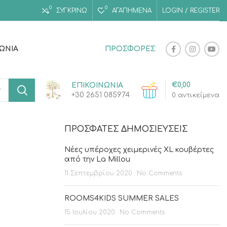
0
0
ΣΥΓΚΡΙΝΩ
ΑΓΑΠΗΜΈΝΑ
LOGIN / REGISTER
ΝΩΝΊΑ
ΠΡΟΣΦΟΡΕΣ
€
0,00
ΕΠΙΚΟΙΝΩΝΙΑ
+30 2651 085974
0
αντικείμενα
ΠΡΌΣΦΑΤΕΣ ΔΗΜΟΣΙΕΎΣΕΙΣ
Νέες υπέροχες χειμερινές XL κουβέρτες
από την La Millou
11 Σεπτεμβρίου 2020
No Comments
ROOMS4KIDS SUMMER SALES
15 Ιουλίου 2020
No Comments