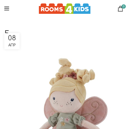
0
5
08
ΑΠΡ