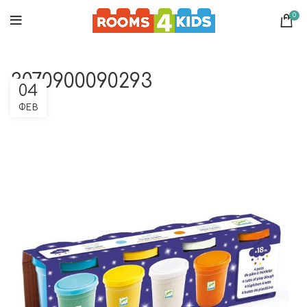
0
3070900090293
04
ΦΕΒ