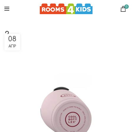
0
3
08
ΑΠΡ