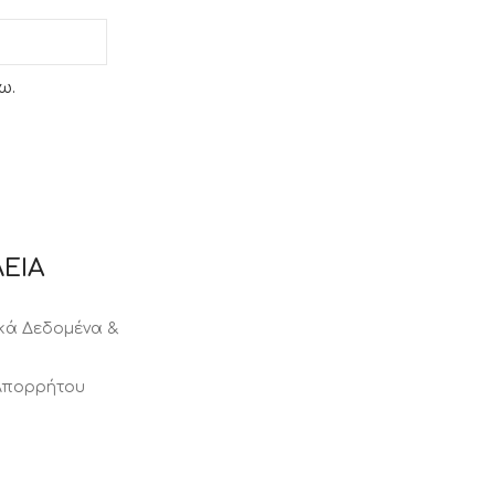
ω.
ΕΙΑ
ά Δεδομένα &
 Απορρήτου