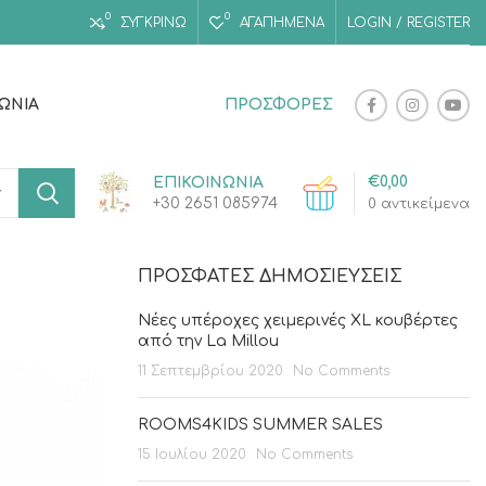
0
0
ΣΥΓΚΡΙΝΩ
ΑΓΑΠΗΜΈΝΑ
LOGIN / REGISTER
ΝΩΝΊΑ
ΠΡΟΣΦΟΡΕΣ
€
0,00
ΕΠΙΚΟΙΝΩΝΙΑ
+30 2651 085974
0
αντικείμενα
ΠΡΌΣΦΑΤΕΣ ΔΗΜΟΣΙΕΎΣΕΙΣ
Νέες υπέροχες χειμερινές XL κουβέρτες
από την La Millou
11 Σεπτεμβρίου 2020
No Comments
ROOMS4KIDS SUMMER SALES
15 Ιουλίου 2020
No Comments