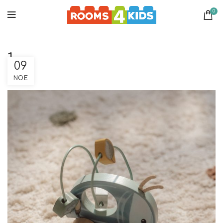
0
1
09
ΝΟΈ