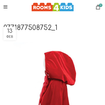
0
0771877508752_1
13
ΦΕΒ