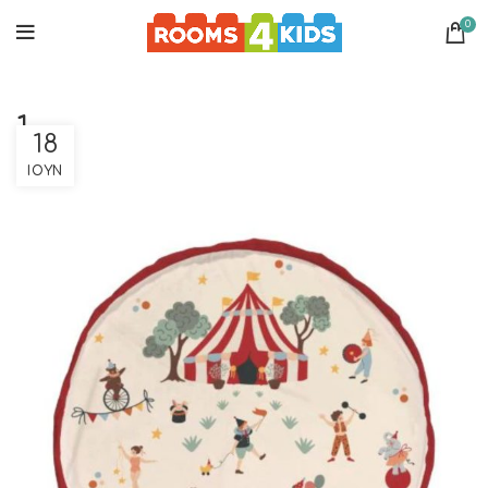
0
1
18
ΙΟΎΝ