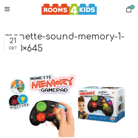
0
manette-sound-memory-1-
21
1200×645
ΟΚΤ