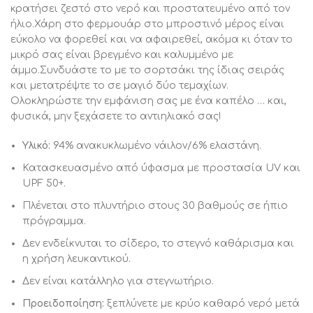
κρατήσει ζεστό στο νερό και προστατευμένο από τον
ήλιο.Χάρη στο φερμουάρ στο μπροστινό μέρος είναι
εύκολο να φορεθεί και να αφαιρεθεί, ακόμα κι όταν το
μικρό σας είναι βρεγμένο και καλυμμένο με
άμμο.Συνδυάστε το με το σορτσάκι της ίδιας σειράς
και μετατρέψτε το σε μαγιό δύο τεμαχίων.
Ολοκληρώστε την εμφάνιση σας με ένα καπέλο … και,
φυσικά, μην ξεχάσετε το αντιηλιακό σας!
Υλικό:
94% ανακυκλωμένο νάιλον/6% ελαστάνη.
Κατασκευασμένο από ύφασμα με προστασία UV και
UPF 50+.
Πλένεται στο πλυντήριο στους 30 βαθμούς σε ήπιο
πρόγραμμα.
Δεν ενδείκνυται τo σίδερο, το στεγνό καθάρισμα και
η χρήση λευκαντικού.
Δεν είναι κατάλληλο για στεγνωτήριο.
Προειδοποίηση:
ξεπλύνετε με κρύο καθαρό νερό μετά