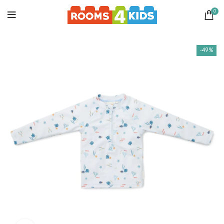
0
-49%