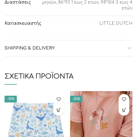
Διαστάσεις
μηνών, 86*92 1 εως 2 ετων, 98*104 3 εως 4
ετών
Κατασκευαστής
LITTLE DUTCH
SHIPPING & DELIVERY
ΣΧΕΤΙΚΆ ΠΡΟΪΌΝΤΑ
-50%
-50%